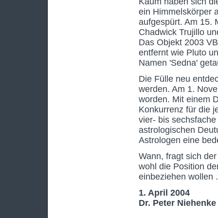
Kaum haben sich die
ein Himmelskörper 
aufgespürt. Am 15.
Chadwick Trujillo u
Das Objekt 2003 VB12
entfernt wie Pluto u
Namen 'Sedna' getau
Die Fülle neu entde
werden. Am 1. Nove
worden. Mit einem 
Konkurrenz für die j
vier- bis sechsfache
astrologischen Deutu
Astrologen eine bed
Wann, fragt sich der
wohl die Position de
einbeziehen wollen .
1. April 2004
Dr. Peter Niehenke