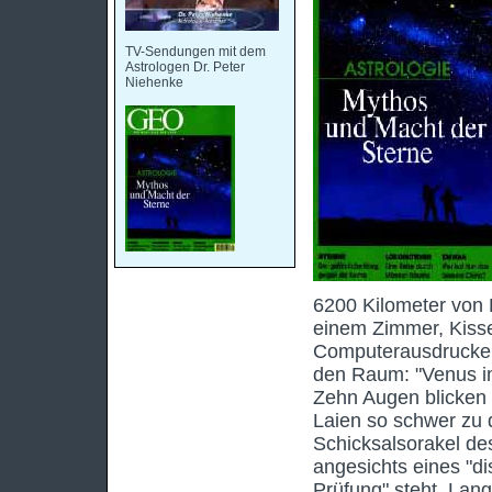
TV-Sendungen mit dem
Astrologen Dr. Peter
Niehenke
6200 Kilometer von D
einem Zimmer, Kisse
Computerausdrucke v
den Raum: "Venus i
Zehn Augen blicken 
Laien so schwer zu d
Schicksalsorakel de
angesichts eines "di
Prüfung" steht. Langs