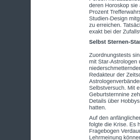
deren Horoskop sie 
Prozent Trefferwahrs
Studien-Design mitg
zu erreichen. Tatsäc
exakt bei der Zufall
Selbst Sternen-Sta
Zuordnungstests sin
mit Star-Astrologen
niederschmetternden
Redakteur der Zeitsc
Astrologenverbänden
Selbstversuch. Mit e
Geburtsternnine ze
Details über Hobbys
hatten.
Auf den anfängliche
folgte die Krise. Es
Fragebogen Verdauu
Lehrmeinung können 