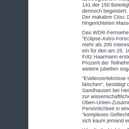
141 der 150 Beteilig
dennoch begeistert,
Der makabre Clou: 
hingerichteten Mass
Das WDR-Fernsehen 
"Eclipse-Astro-Fors
mehr als 200 Intere
ein für den am 25. 
Fritz Haarmann erst
Prozent der Teilneh
weitere jubelten soga
"Evidenzerlebnisse s
falschen", bestätig
Sandhausen bei Hei
zur wissenschaftlich
Oben-Unten-Zusamm
Persönlichkeit in e
"komplexes Geflech
sich kaum jemand e