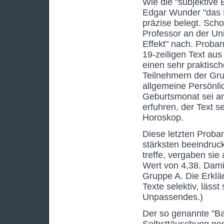
Wie die "subjektive
Edgar Wunder "das Le
präzise belegt. Sch
Professor an der Uni
Effekt" nach. Proban
19-zeiligen Text aus
einen sehr praktisch
Teilnehmern der Gru
allgemeine Persönli
Geburtsmonat sei a
erfuhren, der Text s
Horoskop.
Diese letzten Proba
stärksten beeindruc
treffe, vergaben sie
Wert von 4,38. Dami
Gruppe A. Die Erklär
Texte selektiv, läss
Unpassendes.)
Der so genannte "Ba