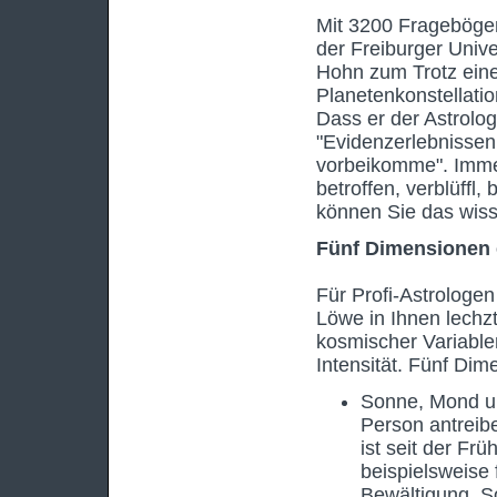
Mit 3200 Frageböge
der Freiburger Unive
Hohn zum Trotz ein
Planetenkonstellati
Dass er der Astrolog
"Evidenzerlebnissen,
vorbeikomme". Immer
betroffen, verblüffl,
können Sie das wis
Fünf Dimensionen 
Für Profi-Astrologen
Löwe in Ihnen lechzt
kosmischer Variable
Intensität. Fünf Dim
Sonne, Mond un
Person antreib
ist seit der Frü
beispielsweise
Bewältigung, S