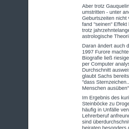
Aber trotz Gauqueli
umstritten - unter a
Geburtszeiten nicht 
fand "seinen" Effekt
trotz jahrzehntelang
astrologische Theori
Daran ändert auch di
1997 Furore machte.
Biografie ließ ries
per Computer analy
Durchschnitt auswei
glaubt Sachs bereits
"dass Sternzeichen..
Menschen ausüben"
Im Ergebnis des ku
Steinböcke zu Droge
häufig in Unfälle ve
Lehrerberuf anfreun
sind überdurchschni
heiraten besonders 