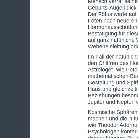
Mensch verrät seine
Geburts-Augenblick"
Der Fötus warte auf
Föten nach neueren
Hormonausschüttung t
Bestätigung für die
auf ganz natürliche
Weheneinleitung oder
Im Fall der natürlich
den Chiffren des Hor
Astrologe", wie Pete
mathematischen Bewe
Gestaltung und Spiri
Haus und gleichzeit
Beziehungen besonde
Jupiter und Neptun e
Kosmische Sphären f
machen und die "Flu
wie Theodor Adorno f
Psychologen kontern