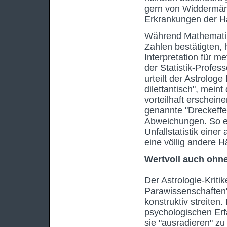
gern von Widdermänn
Erkrankungen der Har
Während Mathematik
Zahlen bestätigten, 
Interpretation für m
der Statistik-Profess
urteilt der Astrolog
dilettantisch", mein
vorteilhaft erschei
genannte "Dreckeffekt
Abweichungen. So e
Unfallstatistik eine
eine völlig andere Hä
Wertvoll auch ohn
Der Astrologie-Krit
Parawissenschaften"
konstruktiv streiten
psychologischen Erf
sie "ausradieren" zu