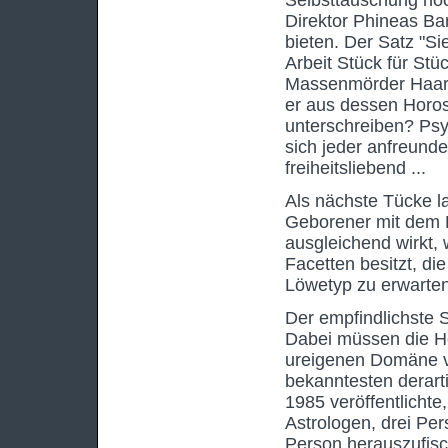
Selbsttäuschung noc
Direktor Phineas Ba
bieten. Der Satz "Si
Arbeit Stück für St
Massenmörder Haarm
er aus dessen Horos
unterschreiben? Ps
sich jeder anfreunde
freiheitsliebend ...
Als nächste Tücke la
Geborener mit dem 
ausgleichend wirkt, 
Facetten besitzt, di
Löwetyp zu erwarten 
Der empfindlichste 
Dabei müssen die Hor
ureigenen Domäne ve
bekanntesten derart
1985 veröffentlichte
Astrologen, drei Per
Person herauszufisc