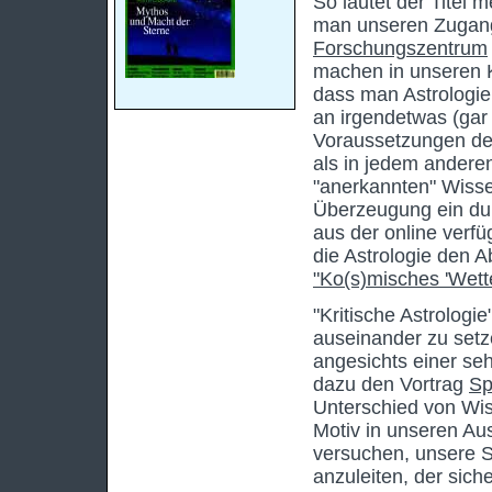
So lautet der Titel 
man unseren Zugang 
Forschungszentrum
machen in unseren K
dass man Astrologie
an irgendetwas (gar
Voraussetzungen der
als in jedem anderen
"anerkannten" Wisse
Überzeugung ein dur
aus der online verf
die Astrologie den A
"Ko(s)misches 'Wette
"Kritische Astrologi
auseinander zu setz
angesichts einer seh
dazu den Vortrag
Sp
Unterschied von Wiss
Motiv in unseren Au
versuchen, unsere S
anzuleiten, der siche