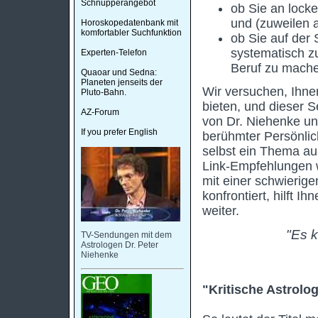
Schnupperangebot
ob Sie an lock
und (zuweilen 
Horoskopedatenbank mit
komfortabler Suchfunktion
ob Sie auf der 
systematisch zu
Experten-Telefon
Beruf zu mach
Quaoar und Sedna:
Planeten jenseits der
Wir versuchen, Ihne
Pluto-Bahn.
bieten, und dieser 
AZ-Forum
von Dr. Niehenke u
If you prefer English
berühmter Persönlich
selbst ein Thema au
Link-Empfehlungen we
mit einer schwierige
konfrontiert, hilft Ih
weiter.
"Es k
TV-Sendungen mit dem
Astrologen Dr. Peter
Niehenke
"Kritische Astrolog